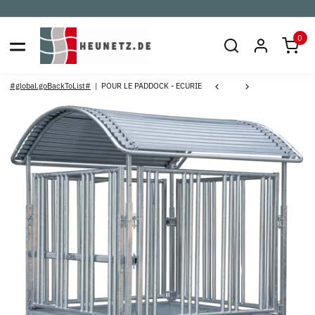
0
#global.goBackToList#
POUR LE PADDOCK - ECURIE