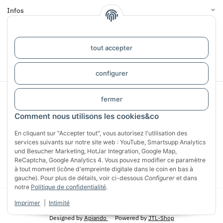
Infos
COMMENTAIRES
tout accepter
#global.withdrawalForm#
configurer
Sichere Zahlung mit:
fermer
Comment nous utilisons les cookies&co
En cliquant sur "Accepter tout", vous autorisez l'utilisation des
services suivants sur notre site web : YouTube, Smartsupp Analytics
und Besucher Marketing, HotJar Integration, Google Map,
ReCaptcha, Google Analytics 4. Vous pouvez modifier ce paramètre
à tout moment (icône d'empreinte digitale dans le coin en bas à
gauche). Pour plus de détails, voir ci-dessous
Configurer
et dans
notre
Politique de confidentialité
.
© 2026 CG Heunetze Christoph Gehrmann
* Tous les prix s'entendent TVA
Imprimer
|
Intimité
incluse,
frais d'expédition
exclus.
Designed by
Apiando
Powered by
JTL-Shop