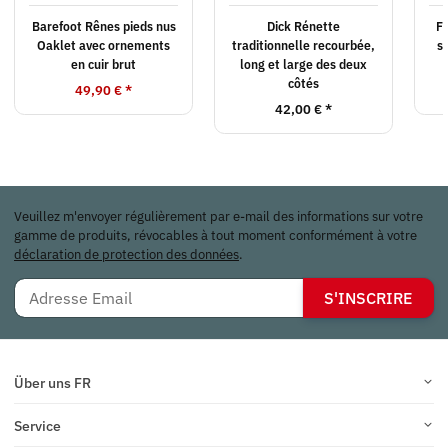
Barefoot Rênes pieds nus
Dick Rénette
Fi
Oaklet avec ornements
traditionnelle recourbée,
s
en cuir brut
long et large des deux
côtés
49,90 €
*
42,00 €
*
Veuillez m'envoyer régulièrement par e-mail des informations sur votre
gamme de produits, révocables à tout moment conformément à votre
déclaration de protection des données
.
S'INSCRIRE
Über uns FR
Service