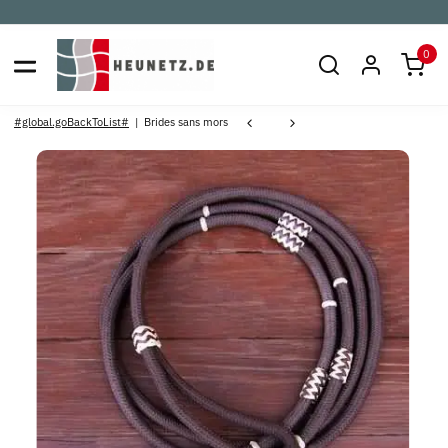
0
#global.goBackToList#
Brides sans mors