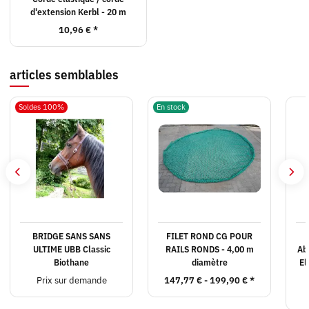
d'extension Kerbl - 20 m
10,96 €
*
articles semblables
Soldes 100%
En stock
BRIDGE SANS SANS
FILET ROND CG POUR
ULTIME UBB Classic
RAILS RONDS - 4,00 m
Ab
Biothane
diamètre
El
Prix sur demande
147,77 € -
199,90 €
*