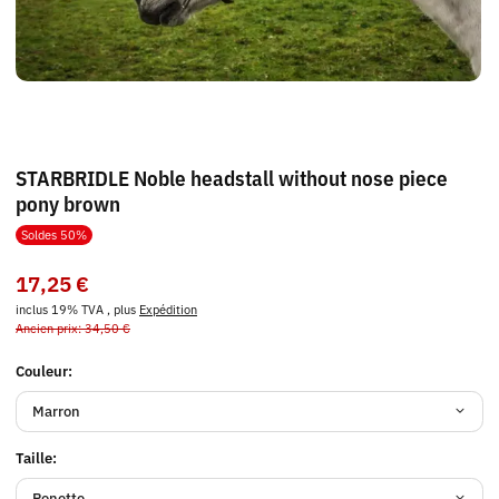
STARBRIDLE Noble headstall without nose piece
pony brown
Soldes 50%
17,25 €
inclus 19% TVA , plus
Expédition
Ancien prix: 34,50 €
Couleur:
Marron
Taille:
Ponette