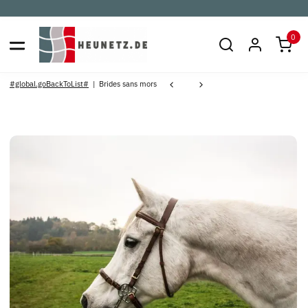
0
#global.goBackToList#
Brides sans mors