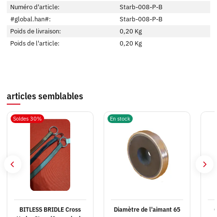
Numéro d'article:
Starb-008-P-B
#global.han#:
Starb-008-P-B
Poids de livraison:
0,20 Kg
Poids de l'article:
0,20
Kg
articles semblables
Soldes 30%
En stock
BITLESS BRIDLE Cross
Diamètre de l'aimant 65
C