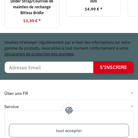
Under Strap/Courroie de
mm
maintien de rechange
14,99 €
*
Bitless Bridle
13,30 €
*
Veuillez m'envoyer régulièrement par e-mail des informations sur votre
gamme de produits, révocables à tout moment conformément à votre
déclaration de protection des données
.
S'INSCRIRE
Über uns FR
Service
Infos
tout accepter
COMMENTAIRES