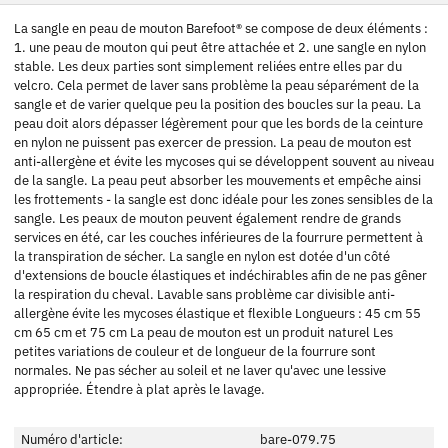
La sangle en peau de mouton Barefoot® se compose de deux éléments :
1. une peau de mouton qui peut être attachée et 2. une sangle en nylon
stable. Les deux parties sont simplement reliées entre elles par du
velcro. Cela permet de laver sans problème la peau séparément de la
sangle et de varier quelque peu la position des boucles sur la peau. La
peau doit alors dépasser légèrement pour que les bords de la ceinture
en nylon ne puissent pas exercer de pression. La peau de mouton est
anti-allergène et évite les mycoses qui se développent souvent au niveau
de la sangle. La peau peut absorber les mouvements et empêche ainsi
les frottements - la sangle est donc idéale pour les zones sensibles de la
sangle. Les peaux de mouton peuvent également rendre de grands
services en été, car les couches inférieures de la fourrure permettent à
la transpiration de sécher. La sangle en nylon est dotée d'un côté
d'extensions de boucle élastiques et indéchirables afin de ne pas gêner
la respiration du cheval. Lavable sans problème car divisible anti-
allergène évite les mycoses élastique et flexible Longueurs : 45 cm 55
cm 65 cm et 75 cm La peau de mouton est un produit naturel Les
petites variations de couleur et de longueur de la fourrure sont
normales. Ne pas sécher au soleil et ne laver qu'avec une lessive
appropriée. Étendre à plat après le lavage.
Numéro d'article:
bare-079.75