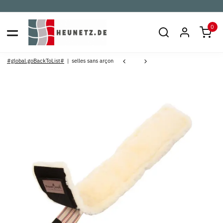
0
#global.goBackToList#
selles sans arçon