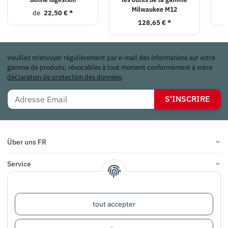
Milwaukee M12
de
22,50 €
*
128,65 €
*
Veuillez m'envoyer régulièrement par e-mail des informations sur votre
gamme de produits, révocables à tout moment conformément à votre
déclaration de protection des données
.
S'INSCRIRE
Über uns FR
Service
Infos
tout accepter
COMMENTAIRES