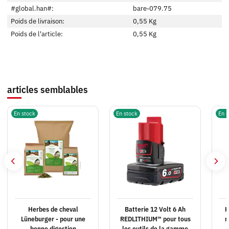
#global.han#:
bare-079.75
Poids de livraison:
0,55 Kg
Poids de l'article:
0,55
Kg
articles semblables
En stock
En stock
En s
Herbes de cheval
Batterie 12 Volt 6 Ah
H
Lüneburger - pour une
REDLITHIUM™ pour tous
r
bonne digestion
les outils de la gamme