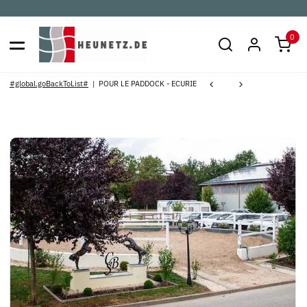
0
#global.goBackToList#
POUR LE PADDOCK - ECURIE