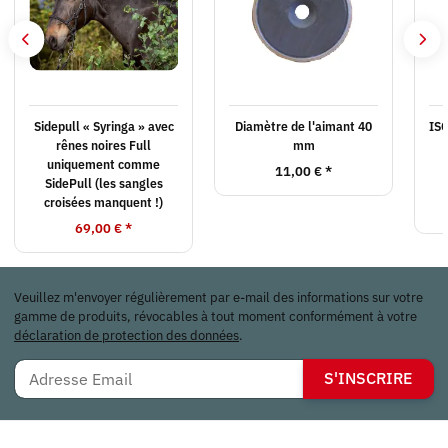
Sidepull « Syringa » avec
Diamètre de l'aimant 40
IS
rênes noires Full
mm
uniquement comme
11,00 €
*
SidePull (les sangles
croisées manquent !)
69,00 €
*
Veuillez m'envoyer régulièrement par e-mail des informations sur votre
gamme de produits, révocables à tout moment conformément à votre
déclaration de protection des données
.
S'INSCRIRE