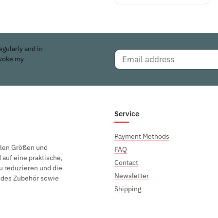
egularly and in
evoke my
Service
Payment Methods
elen Größen und
FAQ
auf eine praktische,
Contact
u reduzieren und die
Newsletter
endes Zubehör sowie
Shipping