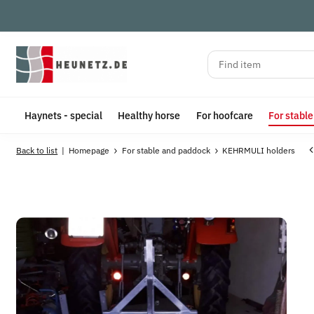
Haynets - special
Healthy horse
For hoofcare
For stabl
Back to list
Homepage
For stable and paddock
KEHRMULI holders