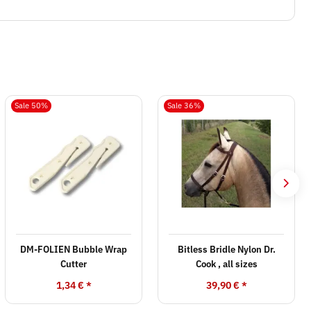
Sale 50%
Sale 36%
DM-FOLIEN Bubble Wrap
Bitless Bridle Nylon Dr.
Cutter
Cook , all sizes
1,34 €
*
39,90 €
*