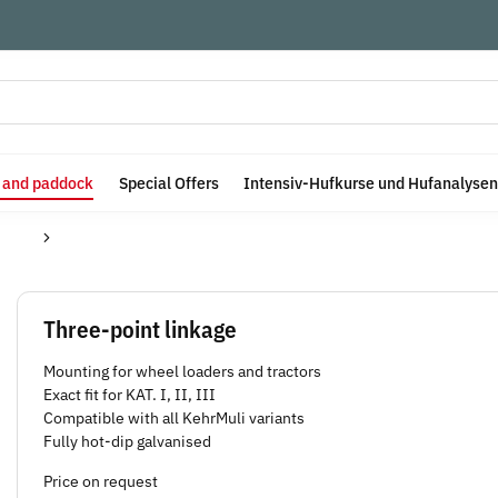
e and paddock
Special Offers
Intensiv-Hufkurse und Hufanalysen
Three-point linkage
Mounting for wheel loaders and tractors
Exact fit for KAT. I, II, III
Compatible with all KehrMuli variants
Fully hot-dip galvanised
Price on request