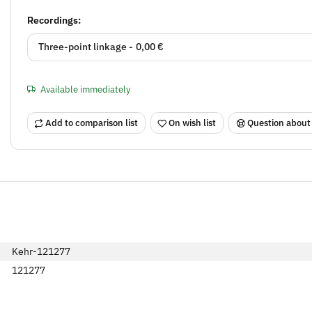
Recordings:
Three-point linkage -
0,00 €
Available immediately
Add to comparison list
On wish list
Question about
Kehr-121277
121277