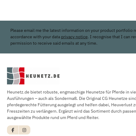
Please email me the latest information on your product portfolio r
accordance with your data
privacy notice
. I recognise that I can r
permission to receive said emails at any time.
Heunetz.de bietet robuste, engmaschige Heunetze für Pferde in vi
Ausführungen – auch als Sondermaß. Die Original CG Heunetze sind 
pferdegerechte Fütterung ausgelegt und helfen dabei, Heuverlust z
Fresszeiten zu verlängern. Ergänzt wird das Sortiment durch pass
ausgewählte Produkte rund um Pferd und Reiter.