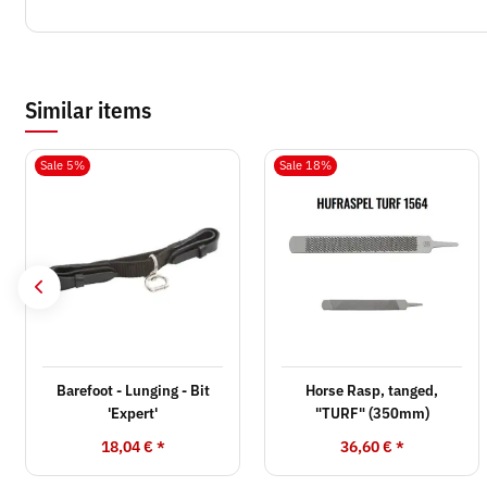
Similar items
Sale 5%
Sale 18%
Barefoot - Lunging - Bit
Horse Rasp, tanged,
'Expert'
"TURF" (350mm)
18,04 €
*
36,60 €
*