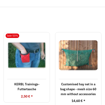
Sale 50%
KERBL Trainings-
Customised hay net in a
Futtertasche
bag shape - mesh size 60
mm without accessories
2,50 €
*
14,60 €
*