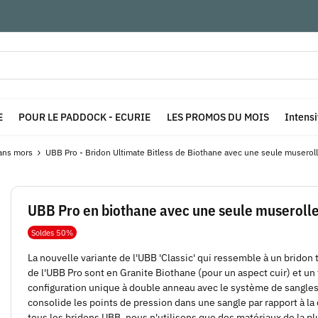
E
POUR LE PADDOCK - ECURIE
LES PROMOS DU MOIS
Intens
ans mors
UBB Pro - Bridon Ultimate Bitless de Biothane avec une seule muserol
UBB Pro en biothane avec une seule muserolle
Soldes 50%
La nouvelle variante de l'UBB 'Classic' qui ressemble à un bridon 
de l'UBB Pro sont en Granite Biothane (pour un aspect cuir) et un
configuration unique à double anneau avec le système de sangles 
consolide les points de pression dans une sangle par rapport à 
tous les bridons UBB, nous n'utilisons que des matériaux de la pl