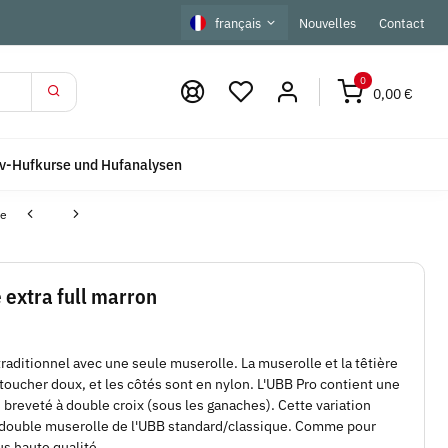
français
Nouvelles
Contact
0
0,00 €
iv-Hufkurse und Hufanalysen
le
 extra full marron
traditionnel avec une seule muserolle. La muserolle et la têtière
 toucher doux, et les côtés sont en nylon. L'UBB Pro contient une
breveté à double croix (sous les ganaches). Cette variation
la double muserolle de l'UBB standard/classique. Comme pour
us haute qualité.