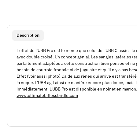
#productDetails.showMoreTabs#
Description
L'effet de l'UBB Pro est le même que celui de l'UBB Classic : l
avec double croisé. Un concept génial. Les sangles latérales (
parfaitement adaptées à cette construction bien pensée et ne gl
besoin de courroie frontale ni de jugulaire et qu'il n'y a pas bes
Effet (voir aussi photo) L'aide aux rênes qui arrive est transf
la nuque. L'UBB agit ainsi de manière encore plus douce, mais tr
immédiatement. L'UBB Pro est disponible en noir et en marron. 
www.ultimatebitlessbridle.com