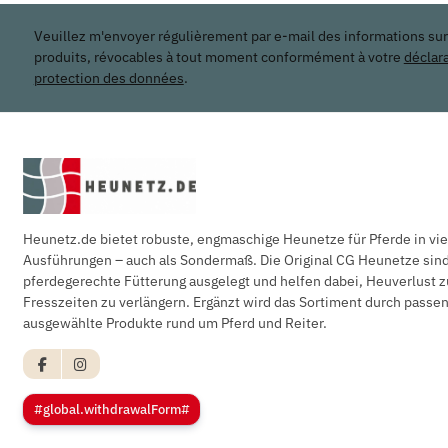
Veuillez m'envoyer régulièrement par e-mail des informations su
produits, révocables à tout moment conformément à votre
déclar
protection des données
.
Heunetz.de bietet robuste, engmaschige Heunetze für Pferde in vi
Ausführungen – auch als Sondermaß. Die Original CG Heunetze sind 
pferdegerechte Fütterung ausgelegt und helfen dabei, Heuverlust z
Fresszeiten zu verlängern. Ergänzt wird das Sortiment durch pass
ausgewählte Produkte rund um Pferd und Reiter.
#global.withdrawalForm#