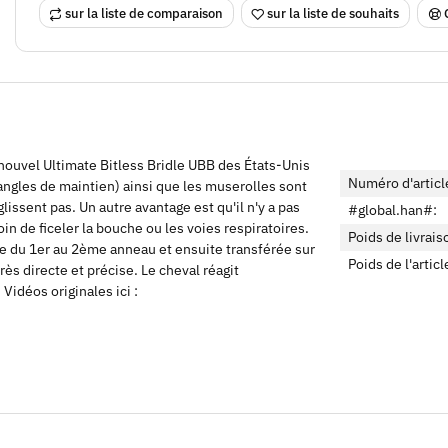
sur la liste de comparaison
sur la liste de souhaits
e nouvel Ultimate Bitless Bridle UBB des États-Unis
Numéro d'articl
sangles de maintien) ainsi que les muserolles sont
issent pas. Un autre avantage est qu'il n'y a pas
#global.han#:
oin de ficeler la bouche ou les voies respiratoires.
Poids de livrais
érée du 1er au 2ème anneau et ensuite transférée sur
Poids de l'articl
ès directe et précise. Le cheval réagit
Vidéos originales ici :