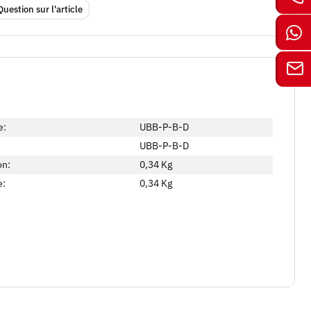
Question sur l'article
e:
UBB-P-B-D
UBB-P-B-D
on:
0,34 Kg
e:
0,34
Kg