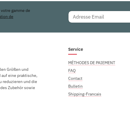
r votre gamme de
ation de
Service
MÉTHODES DE PAIEMENT
elen Größen und
FAQ
auf eine praktische,
Contact
u reduzieren und die
Bulletin
endes Zubehör sowie
Shipping-Francais