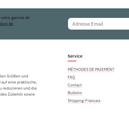
r votre gamme de
ation de
Service
MÉTHODES DE PAIEMENT
elen Größen und
FAQ
auf eine praktische,
Contact
u reduzieren und die
Bulletin
endes Zubehör sowie
Shipping-Francais