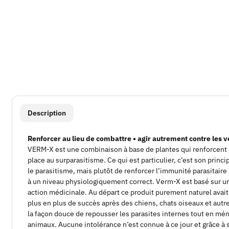
#productDetails.showMoreTabs#
Description
Renforcer au lieu de combattre • agir autrement contre les ve
VERM-X est une combinaison à base de plantes qui renforcent l
place au surparasitisme. Ce qui est particulier, c’est son princ
le parasitisme, mais plutôt de renforcer l’immunité parasitaire 
à un niveau physiologiquement correct. Verm-X est basé sur u
action médicinale. Au départ ce produit purement naturel avait
plus en plus de succès après des chiens, chats oiseaux et aut
la façon douce de repousser les parasites internes tout en mé
animaux. Aucune intolérance n’est connue à ce jour et grâce à 