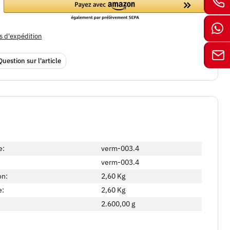
s d'expédition
Question sur l'article
e:
verm-003.4
verm-003.4
on:
2,60 Kg
e:
2,60
Kg
2.600,00 g