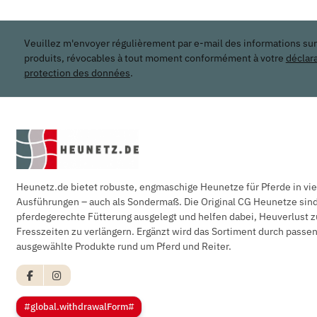
Veuillez m'envoyer régulièrement par e-mail des informations su
produits, révocables à tout moment conformément à votre
déclar
protection des données
.
Heunetz.de bietet robuste, engmaschige Heunetze für Pferde in vi
Ausführungen – auch als Sondermaß. Die Original CG Heunetze sind 
pferdegerechte Fütterung ausgelegt und helfen dabei, Heuverlust z
Fresszeiten zu verlängern. Ergänzt wird das Sortiment durch pass
ausgewählte Produkte rund um Pferd und Reiter.
#global.withdrawalForm#