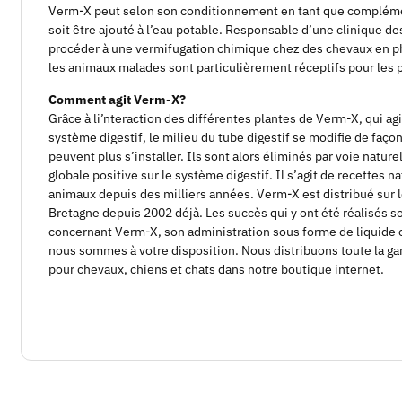
Verm-X peut selon son conditionnement en tant que complément 
soit être ajouté à l’eau potable. Responsable d’une clinique 
procéder à une vermifugation chimique chez des chevaux en p
les animaux malades sont particulièrement réceptifs pour les p
Comment agit Verm-X?
Grâce à li’nteraction des différentes plantes de Verm-X, qui ag
système digestif, le milieu du tube digestif se modifie de façon
peuvent plus s’installer. Ils sont alors éliminés par voie natu
globale positive sur le système digestif. Il s’agit de recettes n
animaux depuis des milliers années. Verm-X est distribué sur
Bretagne depuis 2002 déjà. Les succès qui y ont été réalisés s
concernant Verm-X, son administration sous forme de liquide
nous sommes à votre disposition. Nous distribuons toute la g
pour chevaux, chiens et chats dans notre boutique internet.