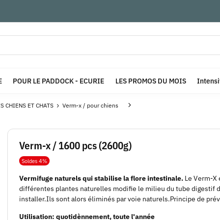
E
POUR LE PADDOCK - ECURIE
LES PROMOS DU MOIS
Intens
S CHIENS ET CHATS
Verm-x / pour chiens
Verm-x / 1600 pcs (2600g)
Soldes 4%
Vermifuge naturels qui stabilise la flore intestinale.
Le Verm-X e
différentes plantes naturelles modifie le milieu du tube digestif 
installer.Ils sont alors éliminés par voie naturels.Principe de p
Utilisation: quotidènnement, toute l'année