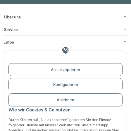
Über uns
Service
Infos
Bewertungen
Alle akzeptieren
Vertrag widerrufen
Konfigurieren
Sichere Zahlung mit:
Ablehnen
Wie wir Cookies & Co nutzen
Durch Klicken auf „Alle akzeptieren“ gestatten Sie den Einsatz
folgender Dienste auf unserer Website: YouTube, Smartsupp
Analytics und Besucher Marketing, HotJar Integration, Google Map,