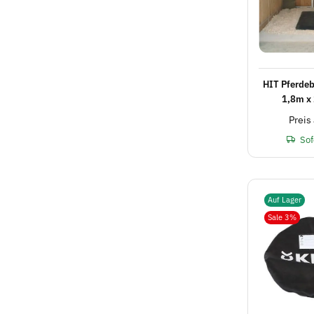
HIT Pferdeb
1,8m x
Stall
Preis
Sof
Auf Lager
Sale 3%