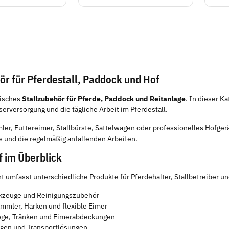
ör für Pferdestall, Paddock und Hof
tisches
Stallzubehör für Pferde, Paddock und Reitanlage
. In dieser K
erversorgung und die tägliche Arbeit im Pferdestall.
er, Futtereimer, Stallbürste, Sattelwagen oder professionelles Hofger
s und die regelmäßig anfallenden Arbeiten.
f im Überblick
t umfasst unterschiedliche Produkte für Pferdehalter, Stallbetreiber un
rkzeuge und Reinigungszubehör
mmler, Harken und flexible Eimer
öge, Tränken und Eimerabdeckungen
agen und Transportlösungen