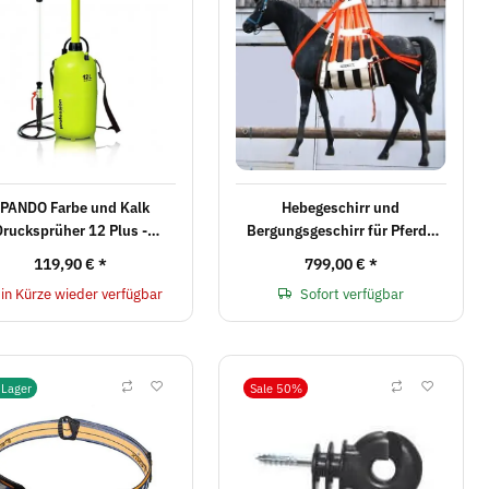
PANDO Farbe und Kalk
Hebegeschirr und
Drucksprüher 12 Plus -
Bergungsgeschirr für Pferde
PROFESSION
und Rinder inkl. Versandkosten
119,90 €
*
799,00 €
*
innerhalb Deutschlands
in Kürze wieder verfügbar
Sofort verfügbar
 Lager
Sale 50%