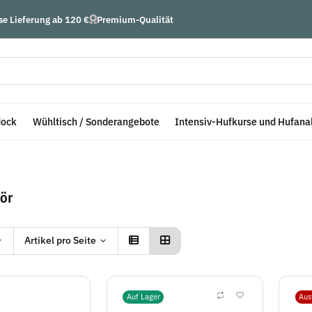
se Lieferung ab 120 €
Premium-Qualität
dock
Wühltisch / Sonderangebote
Intensiv-Hufkurse und Hufana
hör
Artikel pro Seite
Auf Lager
Aus