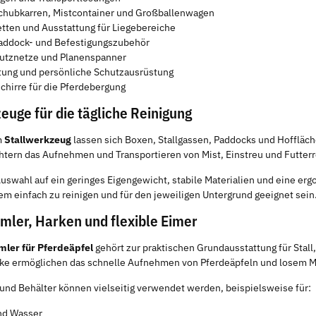
chubkarren, Mistcontainer und Großballenwagen
tten und Ausstattung für Liegebereiche
Paddock- und Befestigungszubehör
utznetze und Planenspanner
ung und persönliche Schutzausrüstung
hirre für die Pferdebergung
euge für die tägliche Reinigung
m
Stallwerkzeug
lassen sich Boxen, Stallgassen, Paddocks und Hoffläche
chtern das Aufnehmen und Transportieren von Mist, Einstreu und Futter
Auswahl auf ein geringes Eigengewicht, stabile Materialien und eine e
em einfach zu reinigen und für den jeweiligen Untergrund geeignet sein
ler, Harken und flexible Eimer
ler für Pferdeäpfel
gehört zur praktischen Grundausstattung für Stall
e ermöglichen das schnelle Aufnehmen von Pferdeäpfeln und losem Ma
 und Behälter können vielseitig verwendet werden, beispielsweise für:
nd Wasser