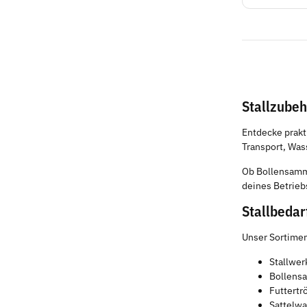
Stallzubeh
Entdecke prak
Transport, Wass
Ob Bollensamml
deines Betrieb
Stallbedar
Unser Sortimen
Stallwe
Bollensa
Futtertr
Sattelw