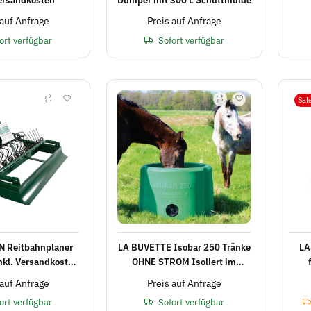
 auf Anfrage
Preis auf Anfrage
ort verfügbar
Sofort verfügbar
Sal
 Reitbahnplaner
LA BUVETTE Isobar 250 Tränke
LA
inkl. Versandkosten
OHNE STROM Isoliert im
in D
Winter gegen Kälte und im
Sc
 auf Anfrage
Preis auf Anfrage
Sommer gegen Hitze inkl.
ort verfügbar
Sofort verfügbar
Versand (D)