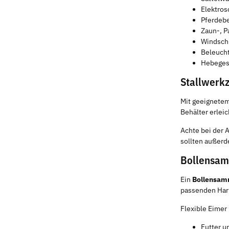
Elektros
Pferdebe
Zaun-, 
Windsch
Beleucht
Hebegesc
Stallwerkz
Mit geeignete
Behälter erlei
Achte bei der 
sollten außerd
Bollensamm
Ein
Bollensamm
passenden Hark
Flexible Eimer
Futter u