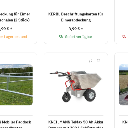
eckung für Eimer
KERBL Beschriftungskarten für
schalen (2 Stück)
Eimerabdeckung
,99 €
*
3,99 €
*
er Lagerbestand
Sofort verfügbar
Mobiler Paddock
KNEILMANN TeMax 50 Ah Akku
KN
Versandkosten
Dumper mit 300 L Schüttmulde