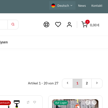
Deutsch
News
Kontakt
0
0,00 €
lysen
Artikel 1 - 20 von 27
1
2
verkauft
Auf Lager