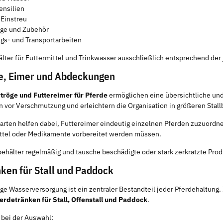
ensilien
Einstreu
ge und Zubehör
gs- und Transportarbeiten
ter für Futtermittel und Trinkwasser ausschließlich entsprechend der
ge, Eimer und Abdeckungen
rtröge und Futtereimer für Pferde
ermöglichen eine übersichtliche un
n vor Verschmutzung und erleichtern die Organisation in größeren Stall
arten helfen dabei, Futtereimer eindeutig einzelnen Pferden zuzuordne
ttel oder Medikamente vorbereitet werden müssen.
behälter regelmäßig und tausche beschädigte oder stark zerkratzte Produ
ken für Stall und Paddock
ige Wasserversorgung ist ein zentraler Bestandteil jeder Pferdehaltung
erdetränken für Stall, Offenstall und Paddock
.
 bei der Auswahl: