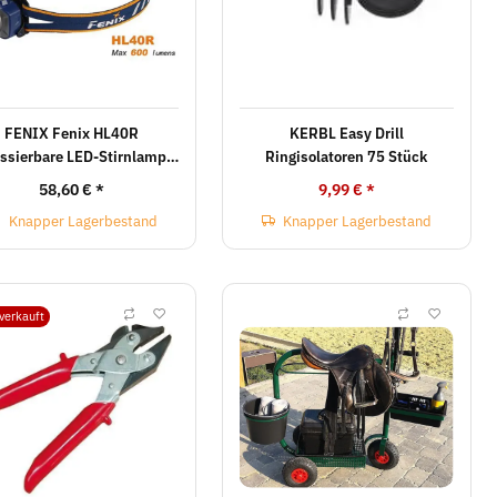
FENIX Fenix HL40R
KERBL Easy Drill
ssierbare LED-Stirnlampe
Ringisolatoren 75 Stück
is 600 Lumen aufladbar
58,60 €
*
9,99 €
*
Knapper Lagerbestand
Knapper Lagerbestand
verkauft