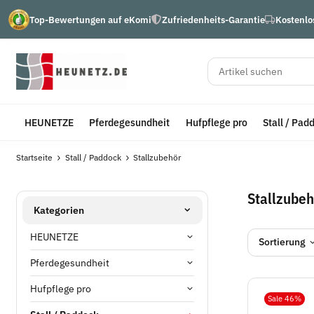
Top-Bewertungen auf eKomi
Zufriedenheits-Garantie
Kostenlo
HEUNETZE
Pferdegesundheit
Hufpflege pro
Stall / Pad
Startseite
Stall / Paddock
Stallzubehör
Stallzube
Kategorien
HEUNETZE
Sortierung
Pferdegesundheit
Hufpflege pro
Sale 46%