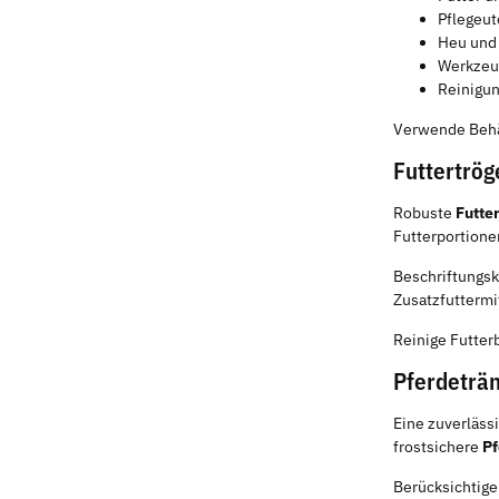
Pflegeut
Heu und 
Werkzeu
Reinigun
Verwende Behäl
Futtertrö
Robuste
Futte
Futterportione
Beschriftungsk
Zusatzfuttermi
Reinige Futter
Pferdeträn
Eine zuverläss
frostsichere
Pf
Berücksichtige