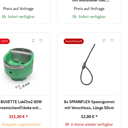
Versandkosten in D
Preis auf Anfrage
Preis auf Anfrage
Sofort verfügbar
Sofort verfügbar
e 20%
Ausverkauft
 BUVETTE LakCho2 80W
8x SPANNFLEX Spanngummi
frostsichereTränke mit
mit Verschluss, Länge 50cm
hwimmerventil oh. Säule
311,30 €
*
12,80 €
*
Knapper Lagerbestand
in Kürze wieder verfügbar