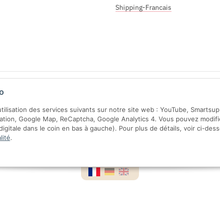
Shipping-Francais
Sichere Zahlung mit:
o
'utilisation des services suivants sur notre site web : YouTube, Smartsu
ration, Google Map, ReCaptcha, Google Analytics 4. Vous pouvez modifi
gitale dans le coin en bas à gauche). Pour plus de détails, voir ci-des
lité
.
VA incluse,
frais d'expédition
exclus.