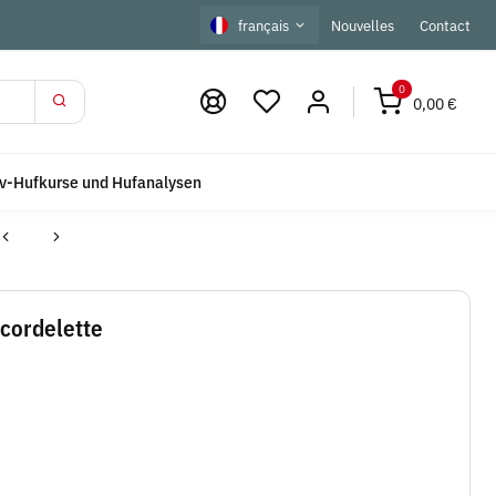
français
Nouvelles
Contact
0
0,00 €
iv-Hufkurse und Hufanalysen
 cordelette