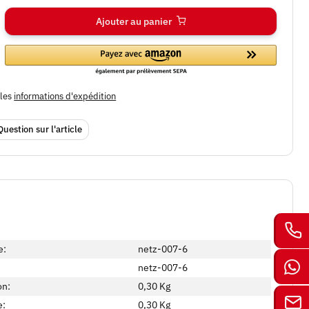
Ajouter au panier
bles
informations d'expédition
Question sur l'article
e:
netz-007-6
netz-007-6
on:
0,30 Kg
e:
0,30
Kg