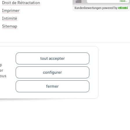
Droit de Rétractation
Imprimer
Intimité
Sitemap
tout accepter
pp
er
configurer
sous
fermer
Designed by
Apiando
Powered by
JTL-Shop