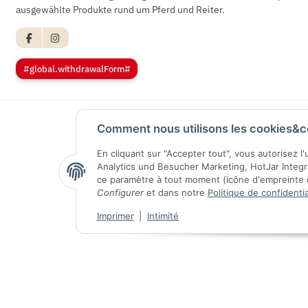
ausgewählte Produkte rund um Pferd und Reiter.
#global.withdrawalForm#
Comment nous utilisons les cookies&c
En cliquant sur "Accepter tout", vous autorisez l
Analytics und Besucher Marketing, HotJar Integ
ce paramètre à tout moment (icône d'empreinte di
Configurer
et dans notre
Politique de confidentia
Imprimer
|
Intimité
© 2026 CG Heunetze Christoph Gehrmann
* Tous les prix s'entendent T