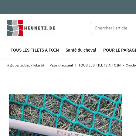
TOUS LES FILETS A FOIN
Santé du cheval
POUR LE PARAG
#global.goBackToList#
Page d’accueil
TOUS LES FILETS A FOIN
Croch