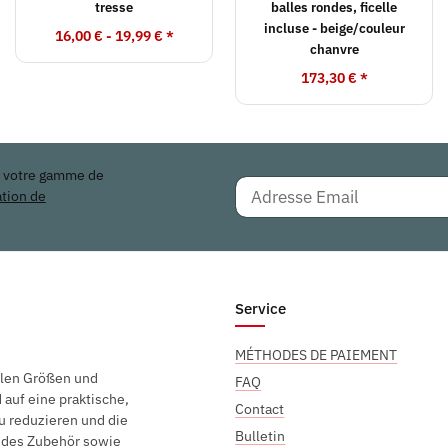
tresse
balles rondes, ficelle
incluse - beige/couleur
16,00 € -
19,99 €
*
chanvre
173,30 €
*
r votre gamme de
ation de
Service
MÉTHODES DE PAIEMENT
elen Größen und
FAQ
auf eine praktische,
Contact
u reduzieren und die
Bulletin
endes Zubehör sowie