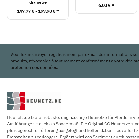
diamètre
6,00 €
*
147,77 € -
199,90 €
*
Veuillez m'envoyer régulièrement par e-mail des informations su
produits, révocables à tout moment conformément à votre
déclar
protection des données
.
Heunetz.de bietet robuste, engmaschige Heunetze für Pferde in vi
Ausführungen – auch als Sondermaß. Die Original CG Heunetze sind 
pferdegerechte Fütterung ausgelegt und helfen dabei, Heuverlust z
Fresszeiten zu verlängern. Ergänzt wird das Sortiment durch pass