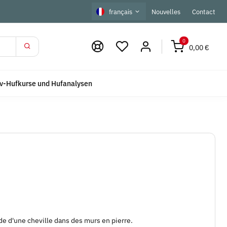
français
Nouvelles
Contact
0
0,00 €
iv-Hufkurse und Hufanalysen
aide d'une cheville dans des murs en pierre.