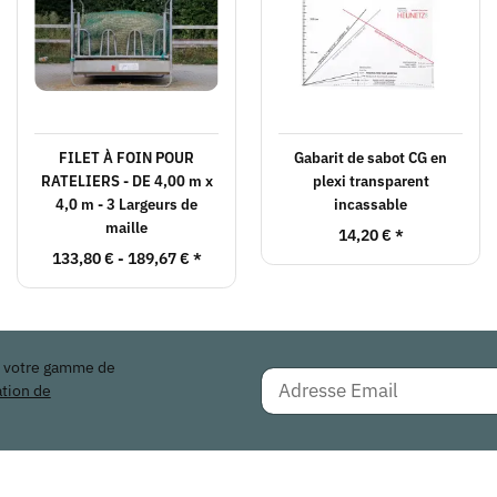
FILET À FOIN POUR
Gabarit de sabot CG en
RATELIERS - DE 4,00 m x
plexi transparent
4,0 m - 3 Largeurs de
incassable
maille
14,20 €
*
133,80 € -
189,67 €
*
r votre gamme de
ation de