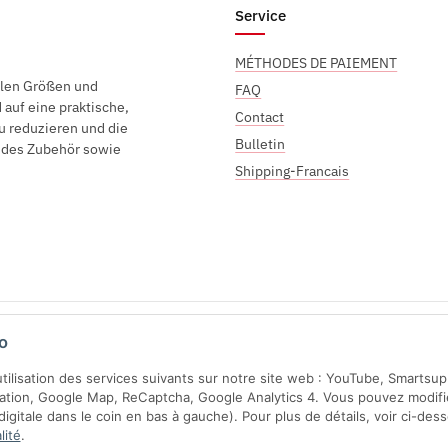
Service
MÉTHODES DE PAIEMENT
elen Größen und
FAQ
auf eine praktische,
Contact
u reduzieren und die
Bulletin
endes Zubehör sowie
Shipping-Francais
Sichere Zahlung mit:
o
'utilisation des services suivants sur notre site web : YouTube, Smartsu
ration, Google Map, ReCaptcha, Google Analytics 4. Vous pouvez modifi
gitale dans le coin en bas à gauche). Pour plus de détails, voir ci-des
lité
.