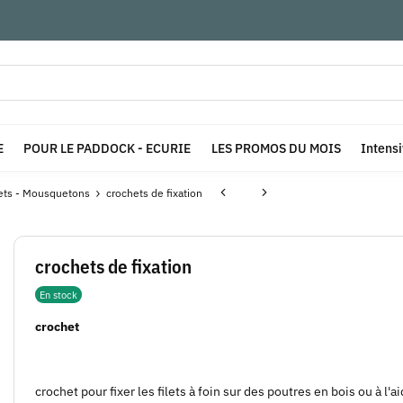
E
POUR LE PADDOCK - ECURIE
LES PROMOS DU MOIS
Intens
ets - Mousquetons
crochets de fixation
crochets de fixation
En stock
crochet
crochet pour fixer les filets à foin sur des poutres en bois ou à l'