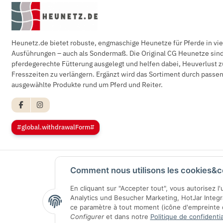
Heunetz.de bietet robuste, engmaschige Heunetze für Pferde in vi
Ausführungen – auch als Sondermaß. Die Original CG Heunetze sind 
pferdegerechte Fütterung ausgelegt und helfen dabei, Heuverlust z
Fresszeiten zu verlängern. Ergänzt wird das Sortiment durch pass
ausgewählte Produkte rund um Pferd und Reiter.
#global.withdrawalForm#
Comment nous utilisons les cookies&c
En cliquant sur "Accepter tout", vous autorisez l
Analytics und Besucher Marketing, HotJar Integ
ce paramètre à tout moment (icône d'empreinte di
Configurer
et dans notre
Politique de confidentia