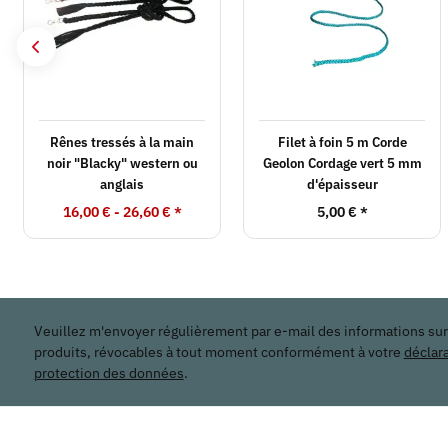
Rênes tressés à la main
Filet à foin 5 m Corde
noir "Blacky" western ou
Geolon Cordage vert 5 mm
anglais
d'épaisseur
16,00 € -
26,60 €
*
5,00 €
*
Veuillez m'envoyer régulièrement par e-mail des informations su
produits, révocables à tout moment conformément à votre
déclar
protection des données
.