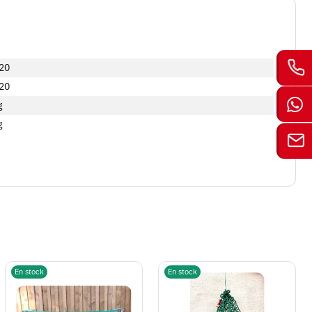
20
20
g
g
En stock
En stock