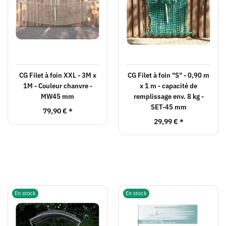
CG Filet à foin XXL - 3M x
CG Filet à foin "S" - 0,90 m
1M - Couleur chanvre -
x 1 m - capacité de
MW45 mm
remplissage env. 8 kg -
SET-45 mm
79,90 €
*
29,99 €
*
En stock
En stock