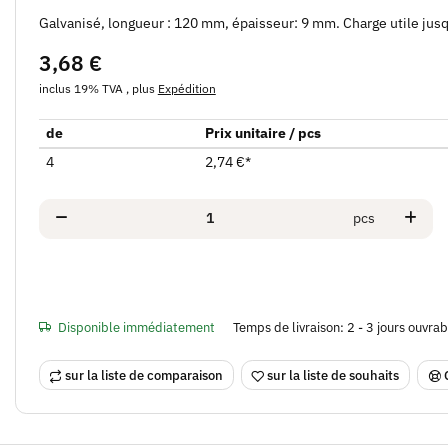
Galvanisé, longueur : 120 mm, épaisseur: 9 mm. Charge utile jusq
3,68 €
inclus 19% TVA , plus
Expédition
de
Prix unitaire / pcs
4
2,74 €
*
pcs
Disponible immédiatement
Temps de livraison:
2 - 3 jours ouvra
sur la liste de comparaison
sur la liste de souhaits