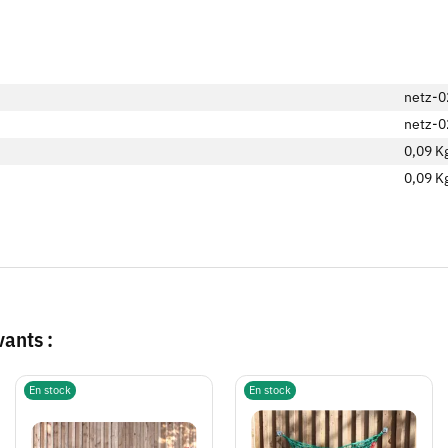
netz-0
netz-0
0,09 K
0,09
K
vants :
En stock
En stock