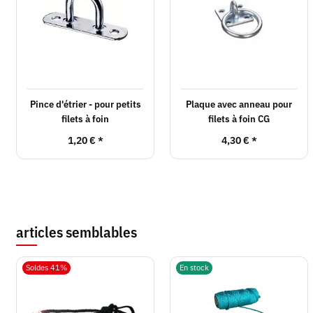
Pince d'étrier - pour petits
Plaque avec anneau pour
filets à foin
filets à foin CG
1,20 €
*
4,30 €
*
articles semblables
Soldes 41%
En stock