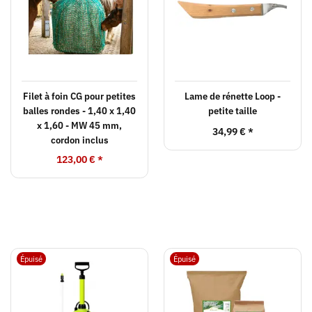
Filet à foin CG pour petites
Lame de rénette Loop -
balles rondes - 1,40 x 1,40
petite taille
x 1,60 - MW 45 mm,
34,99 €
*
cordon inclus
123,00 €
*
Épuisé
Épuisé