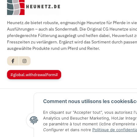
Heunetz.de bietet robuste, engmaschige Heunetze für Pferde in vi
Ausführungen – auch als Sondermaß. Die Original CG Heunetze sind 
pferdegerechte Fütterung ausgelegt und helfen dabei, Heuverlust z
Fresszeiten zu verlängern. Ergänzt wird das Sortiment durch pass
ausgewählte Produkte rund um Pferd und Reiter.
#global.withdrawalForm#
Comment nous utilisons les cookies&c
En cliquant sur "Accepter tout", vous autorisez l
Analytics und Besucher Marketing, HotJar Integ
ce paramètre à tout moment (icône d'empreinte di
Configurer
et dans notre
Politique de confidentia