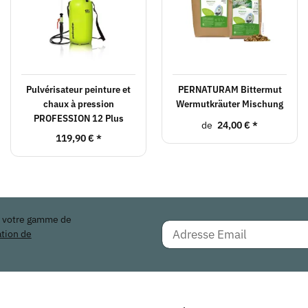
Pulvérisateur peinture et
PERNATURAM Bittermut
chaux à pression
Wermutkräuter Mischung
PROFESSION 12 Plus
de
24,00 €
*
119,90 €
*
r votre gamme de
ation de