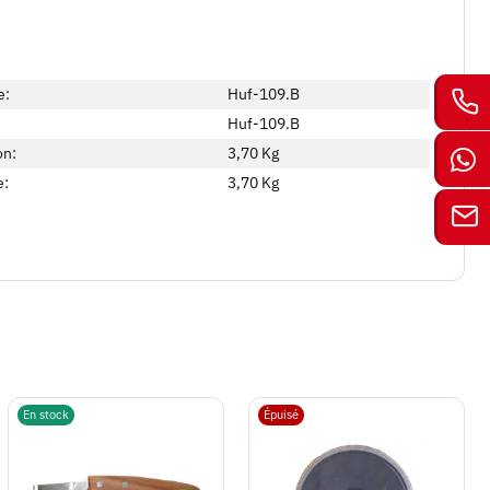
e:
Huf-109.B
Huf-109.B
on:
3,70 Kg
e:
3,70
Kg
En stock
Épuisé