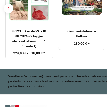
38173 Erkerode 29. /30.
Geschenk-Intensiv-
08.2026 - 2 tägiger
Hufkurs
Intensiv-Hufkurs (E.I.P.P.
280,00 €
*
Standort)
224,00 € -
518,00 €
*
Veuillez m'envoyer régulièrement par e-mail des informations su
produits, révocables à tout moment conformément à votre
déclar
protection des données
.