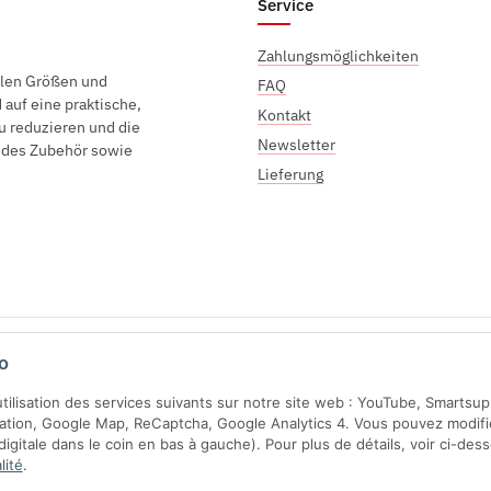
Service
Zahlungsmöglichkeiten
elen Größen und
FAQ
auf eine praktische,
Kontakt
u reduzieren und die
Newsletter
endes Zubehör sowie
Lieferung
Sichere Zahlung mit:
o
'utilisation des services suivants sur notre site web : YouTube, Smartsu
ration, Google Map, ReCaptcha, Google Analytics 4. Vous pouvez modifi
gitale dans le coin en bas à gauche). Pour plus de détails, voir ci-des
lité
.