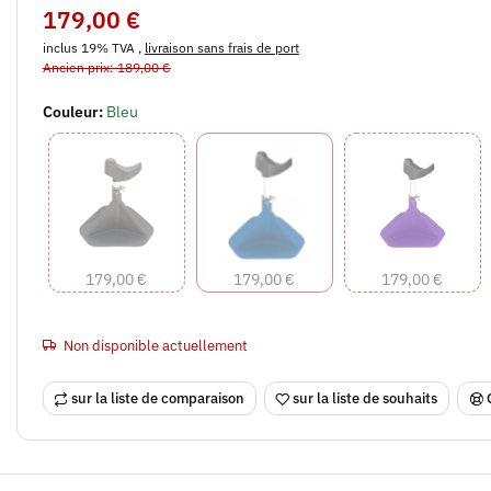
179,00 €
inclus 19% TVA ,
livraison sans frais de port
Ancien prix: 189,00 €
Couleur:
Bleu
Noir
Bleu
violet
179,00 €
179,00 €
179,00 €
Non disponible actuellement
sur la liste de comparaison
sur la liste de souhaits