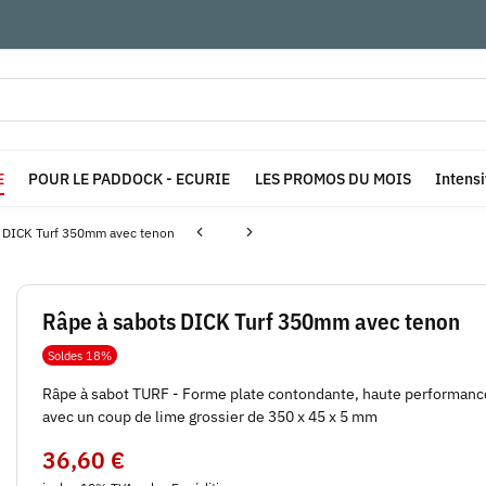
E
POUR LE PADDOCK - ECURIE
LES PROMOS DU MOIS
Intens
s DICK Turf 350mm avec tenon
Râpe à sabots DICK Turf 350mm avec tenon
Soldes 18%
Râpe à sabot TURF - Forme plate contondante, haute performance.
avec un coup de lime grossier de 350 x 45 x 5 mm
36,60 €