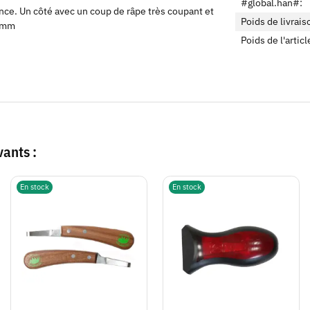
#global.han#:
ce. Un côté avec un coup de râpe très coupant et
Poids de livrais
5 mm
Poids de l'articl
vants :
En stock
En stock