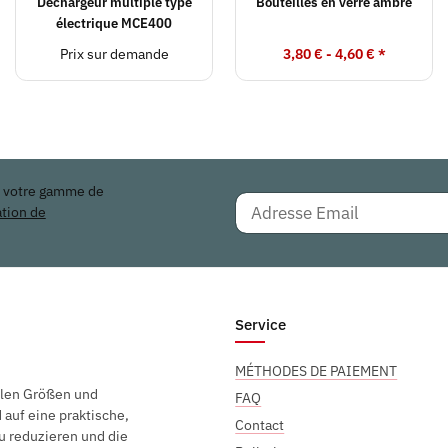
Déchargeur multiple type
Bouteilles en verre ambré
électrique MCE400
Prix sur demande
3,80 € -
4,60 €
*
r votre gamme de
ation de
Service
MÉTHODES DE PAIEMENT
elen Größen und
FAQ
auf eine praktische,
Contact
u reduzieren und die