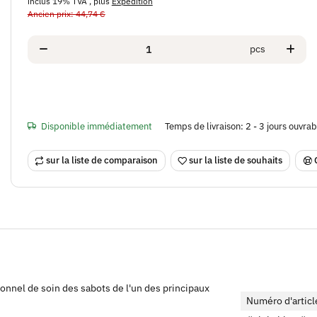
inclus 19% TVA , plus
Expédition
Ancien prix: 44,74 €
pcs
Disponible immédiatement
Temps de livraison:
2 - 3 jours ouvra
sur la liste de comparaison
sur la liste de souhaits
ionnel de soin des sabots de l'un des principaux
Numéro d'articl