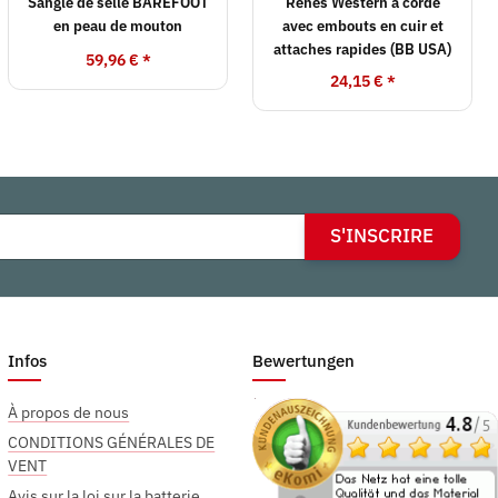
Sangle de selle BAREFOOT
Rênes Western à corde
en peau de mouton
avec embouts en cuir et
attaches rapides (BB USA)
59,96 €
*
24,15 €
*
S'INSCRIRE
Infos
Bewertungen
À propos de nous
CONDITIONS GÉNÉRALES DE
VENT
Avis sur la loi sur la batterie