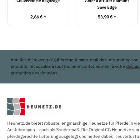
Couvercle de dégazage
Acier à affûter diamant
Save Edge
2,66 €
*
53,90 €
*
Veuillez m'envoyer régulièrement par e-mail des informations su
produits, révocables à tout moment conformément à votre
déclar
protection des données
.
Heunetz.de bietet robuste, engmaschige Heunetze für Pferde in vi
Ausführungen – auch als Sondermaß. Die Original CG Heunetze sind 
pferdegerechte Fütterung ausgelegt und helfen dabei, Heuverlust z