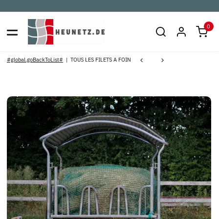
0
#global.goBackToList#
TOUS LES FILETS A FOIN