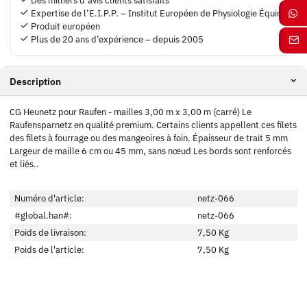
Des milliers d’avis clients satisfaits
Expertise de l’E.I.P.P. – Institut Européen de Physiologie Équine
Produit européen
Plus de 20 ans d’expérience – depuis 2005
Description
CG Heunetz pour Raufen - mailles 3,00 m x 3,00 m (carré) Le
Raufensparnetz en qualité premium. Certains clients appellent ces filets
des filets à fourrage ou des mangeoires à foin. Épaisseur de trait 5 mm
Largeur de maille 6 cm ou 45 mm, sans nœud Les bords sont renforcés
et liés..
Numéro d'article:
netz-066
#global.han#:
netz-066
Poids de livraison:
7,50 Kg
Poids de l'article:
7,50
Kg