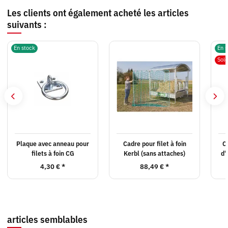
Les clients ont également acheté les articles
suivants :
En stock
En s
Sol
Plaque avec anneau pour
Cadre pour filet à foin
C
filets à foin CG
Kerbl (sans attaches)
d'
4,30 €
*
88,49 €
*
articles semblables