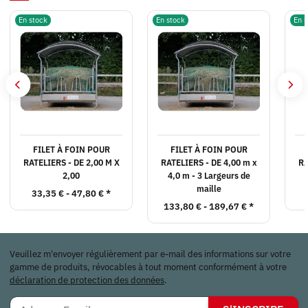
En stock
En stock
En s
FILET À FOIN POUR
FILET À FOIN POUR
RATELIERS - DE 2,00 M X
RATELIERS - DE 4,00 m x
RA
2,00
4,0 m - 3 Largeurs de
maille
33,35 € -
47,80 €
*
133,80 € -
189,67 €
*
Veuillez m'envoyer régulièrement par e-mail des informations sur votre
gamme de produits, révocables à tout moment conformément à votre
déclaration de protection des données
.