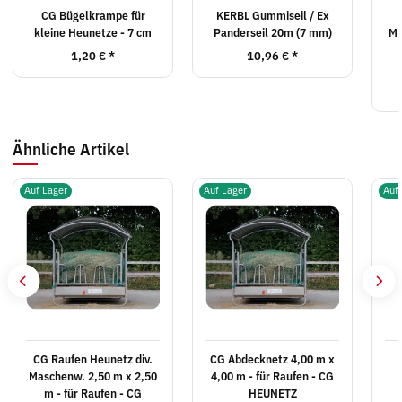
CG Bügelkrampe für
KERBL Gummiseil / Ex
kleine Heunetze - 7 cm
Panderseil 20m (7 mm)
MW
1,20 €
*
10,96 €
*
Ähnliche Artikel
Auf Lager
Auf Lager
Auf
CG Raufen Heunetz div.
CG Abdecknetz 4,00 m x
Maschenw. 2,50 m x 2,50
4,00 m - für Raufen - CG
m - für Raufen - CG
HEUNETZ