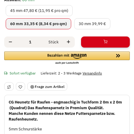
45 mm
45 mm
47,80 € (11,95 € pro qm)
60 mm
30 mm
60 mm
33,35 € (8,34 € pro qm)
30 mm
39,99 €
Stück
Sofort verfügbar
Lieferzeit:
2 - 3 Werktage
Versandinfo
Frage zum Artikel
CG Heunetz für Raufen - engmaschig in Tuchform 2 0m x 2 0m
(Quadrat) Das Raufensparnetz in Premium Qualität.
Manche Kunden nennen diese Netze Futtersparnetze bzw.
Raufenheunetz.
5mm Schnurstärke