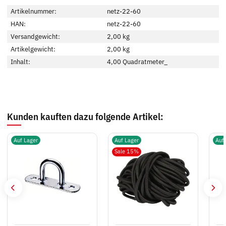
Artikelnummer:
netz-22-60
HAN:
netz-22-60
Versandgewicht:
2,00 kg
Artikelgewicht:
2,00
kg
Inhalt:
4,00 Quadratmeter_
Kunden kauften dazu folgende Artikel:
Auf Lager
Auf Lager
Auf
Sale 15%