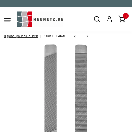
0
#global.goBackToList#
POUR LE PARAGE