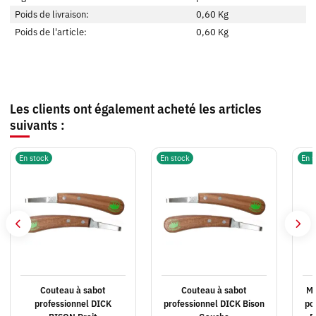
Poids de livraison:
0,60 Kg
Poids de l'article:
0,60
Kg
Les clients ont également acheté les articles
suivants :
En stock
En stock
En s
Couteau à sabot
Couteau à sabot
Ma
professionnel DICK
professionnel DICK Bison
po