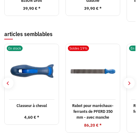
BISON Droit
Gauche
E
39,90 €
*
39,90 €
*
articles semblables
En stock
Soldes 19%
En s
Classeur à cheval
Rabot pour maréchaux-
R
ferrants de PFERD 350
fe
4,60 €
*
mm - avec manche
86,20 €
*