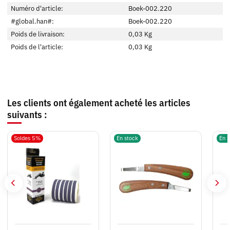
Numéro d'article:
Boek-002.220
#global.han#:
Boek-002.220
Poids de livraison:
0,03 Kg
Poids de l'article:
0,03
Kg
Les clients ont également acheté les articles
suivants :
Soldes 5%
En stock
En s