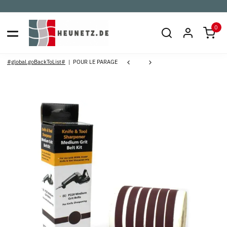
0
#global.goBackToList#
POUR LE PARAGE