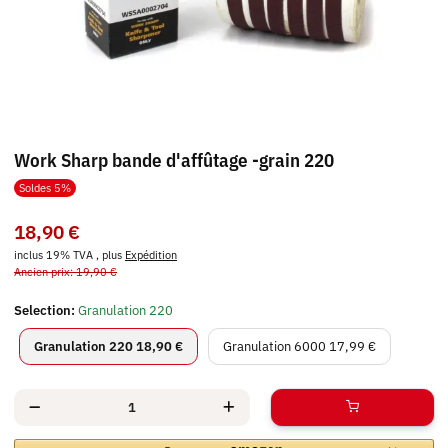
Work Sharp bande d'affûtage -grain 220
Soldes 5%
18,90 €
inclus 19% TVA , plus
Expédition
Ancien prix: 19,90 €
Selection:
Granulation 220
Granulation 220
Granulation 6000
Granulation 220
18,90 €
Granulation 6000
17,99 €