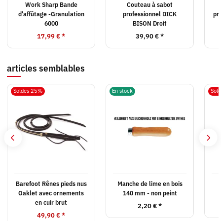
Work Sharp Bande
Couteau à sabot
d'affûtage -Granulation
professionnel DICK
pr
6000
BISON Droit
17,99 €
*
39,90 €
*
articles semblables
Soldes 25%
En stock
Sol
Barefoot Rênes pieds nus
Manche de lime en bois
Oaklet avec ornements
140 mm - non peint
en cuir brut
2,20 €
*
49,90 €
*