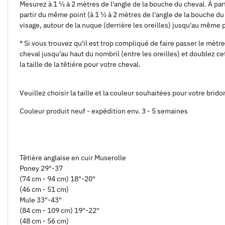
Mesurez à 1 ½ à 2 mètres de l'angle de la bouche du cheval. À par
partir du même point (à 1 ½ à 2 mètres de l'angle de la bouche du 
visage, autour de la nuque (derrière les oreilles) jusqu'au même p
* Si vous trouvez qu'il est trop compliqué de faire passer le mètr
cheval jusqu'au haut du nombril (entre les oreilles) et doublez
la taille de la têtière pour votre cheval.
Veuillez choisir la taille et la couleur souhaitées pour votre brido
Couleur produit neuf - expédition env. 3 - 5 semaines
Têtière anglaise en cuir Muserolle
Poney 29"-37
(74 cm - 94 cm) 18"-20"
(46 cm - 51 cm)
Mule 33"-43"
(84 cm - 109 cm) 19"-22"
(48 cm - 56 cm)