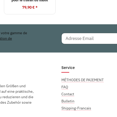
79,90 €
*
r votre gamme de
ation de
Service
MÉTHODES DE PAIEMENT
elen Größen und
FAQ
auf eine praktische,
Contact
u reduzieren und die
Bulletin
endes Zubehör sowie
Shipping-Francais