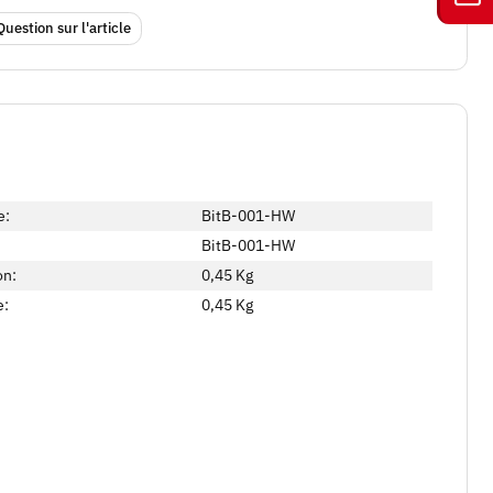
Question sur l'article
e:
BitB-001-HW
BitB-001-HW
on:
0,45 Kg
e:
0,45
Kg