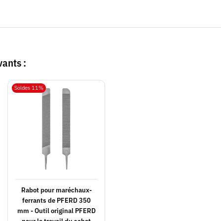
vants :
Soldes 11%
Rabot pour maréchaux-
ferrants de PFERD 350
mm - Outil original PFERD
pour le travail du sabot