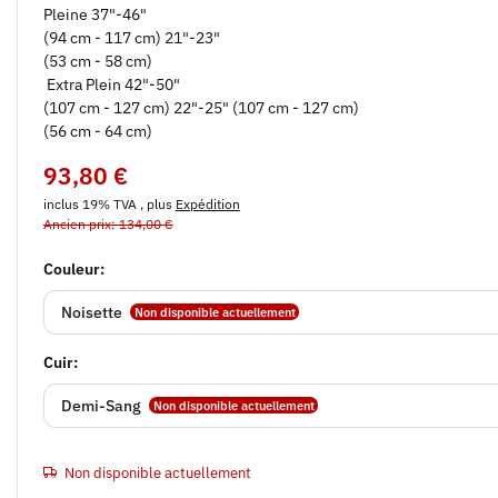
Pleine 37"-46"
(94 cm - 117 cm) 21"-23"
(53 cm - 58 cm)
Extra Plein 42"-50"
(107 cm - 127 cm) 22"-25" (107 cm - 127 cm)
(56 cm - 64 cm)
93,80 €
inclus 19% TVA , plus
Expédition
Ancien prix: 134,00 €
Couleur:
Noisette
Non disponible actuellement
Cuir:
Demi-Sang
Non disponible actuellement
Non disponible actuellement