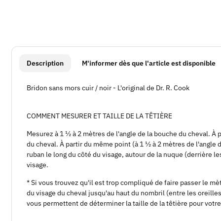
#productDetails.showMoreTabs#
Description
M'informer dès que l'article est disponible
Bridon sans mors cuir / noir - L'original de Dr. R. Cook
COMMENT MESURER ET TAILLE DE LA TÊTIÈRE
Mesurez à 1 ½ à 2 mètres de l'angle de la bouche du cheval. À p
du cheval. À partir du même point (à 1 ½ à 2 mètres de l'angle 
ruban le long du côté du visage, autour de la nuque (derrière le
visage.
* Si vous trouvez qu'il est trop compliqué de faire passer le mè
du visage du cheval jusqu'au haut du nombril (entre les oreill
vous permettent de déterminer la taille de la têtière pour votre