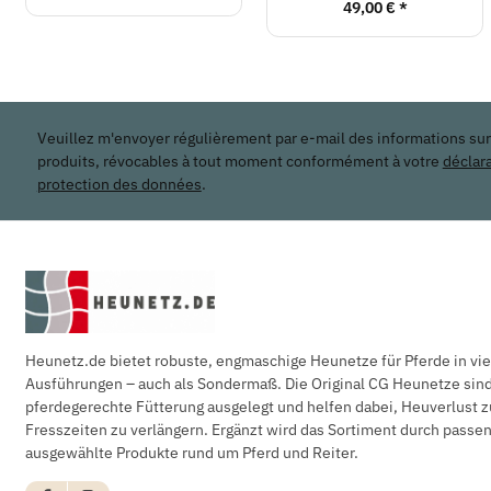
49,00 €
*
Veuillez m'envoyer régulièrement par e-mail des informations su
produits, révocables à tout moment conformément à votre
déclar
protection des données
.
Heunetz.de bietet robuste, engmaschige Heunetze für Pferde in vi
Ausführungen – auch als Sondermaß. Die Original CG Heunetze sind 
pferdegerechte Fütterung ausgelegt und helfen dabei, Heuverlust z
Fresszeiten zu verlängern. Ergänzt wird das Sortiment durch pass
ausgewählte Produkte rund um Pferd und Reiter.