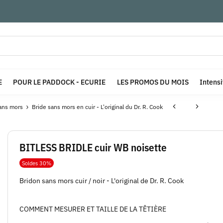
E
POUR LE PADDOCK - ECURIE
LES PROMOS DU MOIS
Intens
ans mors
Bride sans mors en cuir - L'original du Dr. R. Cook
BITLESS BRIDLE cuir WB noisette
Soldes 30%
Bridon sans mors cuir / noir - L'original de Dr. R. Cook
COMMENT MESURER ET TAILLE DE LA TÊTIÈRE