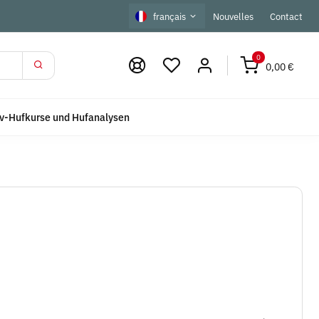
français
Nouvelles
Contact
0
0,00 €
iv-Hufkurse und Hufanalysen