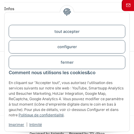
Infos
COMMENTAIRES
tout accepter
#global.withdrawalForm#
configurer
Sichere Zahlung mit:
fermer
Comment nous utilisons les cookies&co
En cliquant sur "Accepter tout", vous autorisez l'utilisation des
services suivants sur notre site web : YouTube, Smartsupp Analytics
und Besucher Marketing, HotJar Integration, Google Map,
ReCaptcha, Google Analytics 4. Vous pouvez modifier ce paramètre
à tout moment (icône d'empreinte digitale dans le coin en bas à
gauche). Pour plus de détails, voir ci-dessous
Configurer
et dans
notre
Politique de confidentialité
.
© 2026 CG Heunetze Christoph Gehrmann
* Tous les prix s'entendent TVA
Imprimer
|
Intimité
incluse,
frais d'expédition
exclus.
Designed by
Apiando
Powered by
JTL-Shop