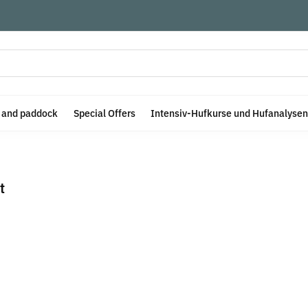
e and paddock
Special Offers
Intensiv-Hufkurse und Hufanalysen
t