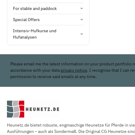
For stable and paddock
Special Offers
Intensiv-Hufkurse und
Hufanalysen
Please email me the latest information on your product portfolio r
accordance with your data
privacy notice
. I recognise that I can r
permission to receive said emails at any time.
Heunetz.de bietet robuste, engmaschige Heunetze für Pferde in vi
Ausführungen – auch als Sondermaß. Die Original CG Heunetze sind 