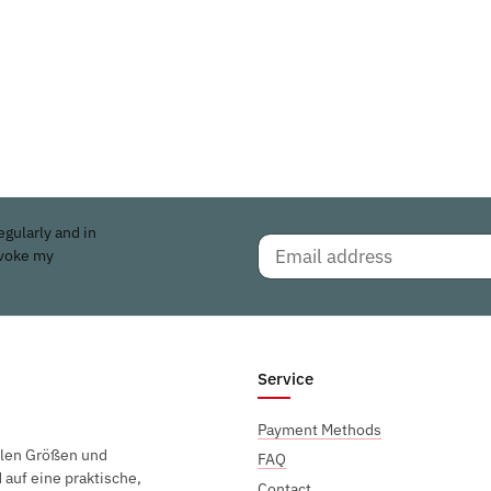
egularly and in
evoke my
Service
Payment Methods
elen Größen und
FAQ
auf eine praktische,
Contact