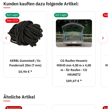
Kunden kauften dazu folgende Artikel:
Auf Lager
Auf Lager
Sal
Sale 15%
KERBL Gummiseil / Ex
CG Raufen Heunetz
Panderseil 20m (7 mm)
MW45 mm 4,00 m x 4,00
MW
m - für Raufen - CG
10,96 €
*
HEUNETZ
189,67 €
*
Ähnliche Artikel
Ausverkauft
Aus