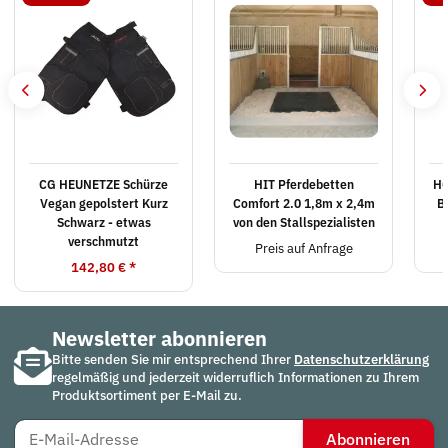
CG HEUNETZE Schürze
HIT Pferdebetten
HO
Vegan gepolstert Kurz
Comfort 2.0 1,8m x 2,4m
B
Schwarz - etwas
von den Stallspezialisten
verschmutzt
Preis auf Anfrage
142,80 €
*
Newsletter abonnieren
Bitte senden Sie mir entsprechend Ihrer
Datenschutzerklärung
regelmäßig und jederzeit widerruflich Informationen zu Ihrem
Produktsortiment per E-Mail zu.
Abonnieren