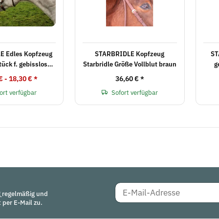
 Edles Kopfzeug
STARBRIDLE Kopfzeug
ST
ebisslose
Starbridle Größe Vollblut braun
g
Zäume
€ -
18,30 €
*
36,60 €
*
ort verfügbar
Sofort verfügbar
g
regelmäßig und
 per E-Mail zu.