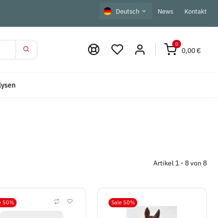
Deutsch
News
Kontakt
0
0,00 €
lysen
Artikel 1 - 8 von 8
e 50%
Sale 50%