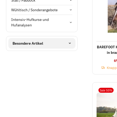
Stall / Paddock
Wühltisch / Sonderangebote
Intensiv-Hufkurse und
Hufanalysen
Besondere Artikel
BAREFOOT K
in bra
6
Knapp
Sale 50%