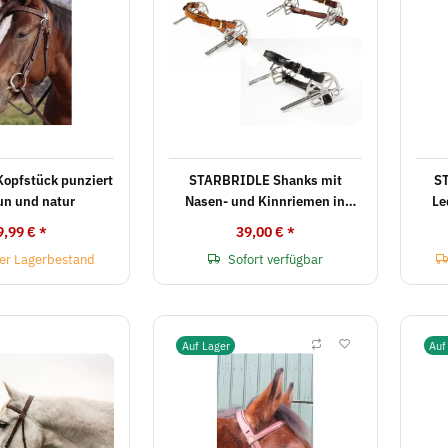
opfstück punziert
STARBRIDLE Shanks mit
ST
un und natur
Nasen- und Kinnriemen in
Le
verschiedenen Farben
9,99 €
*
39,00 €
*
er Lagerbestand
Sofort verfügbar
Auf Lager
Auf