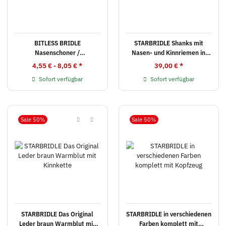
BITLESS BRIDLE
STARBRIDLE Shanks mit
Nasenschoner /
Nasen- und Kinnriemen in
Genickschoner Kunstfell für
verschiedenen Farben
4,55 € -
8,05 €
*
39,00 €
*
Bitless Bridle und andere
Sofort verfügbar
Sofort verfügbar
Zäumungen
Sale 50%
Sale 50%
STARBRIDLE Das Original
STARBRIDLE in verschiedenen
Leder braun Warmblut mit
Farben komplett mit