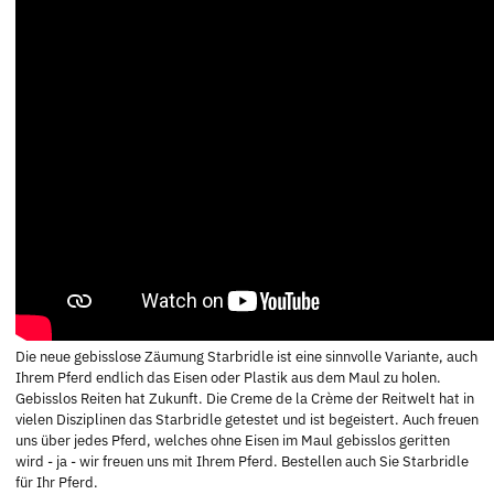
Die neue gebisslose Zäumung Starbridle ist eine sinnvolle Variante, auch
Ihrem Pferd endlich das Eisen oder Plastik aus dem Maul zu holen.
Gebisslos Reiten hat Zukunft. Die Creme de la Crème der Reitwelt hat in
vielen Disziplinen das Starbridle getestet und ist begeistert. Auch freuen
uns über jedes Pferd, welches ohne Eisen im Maul gebisslos geritten
wird - ja - wir freuen uns mit Ihrem Pferd. Bestellen auch Sie Starbridle
für Ihr Pferd.